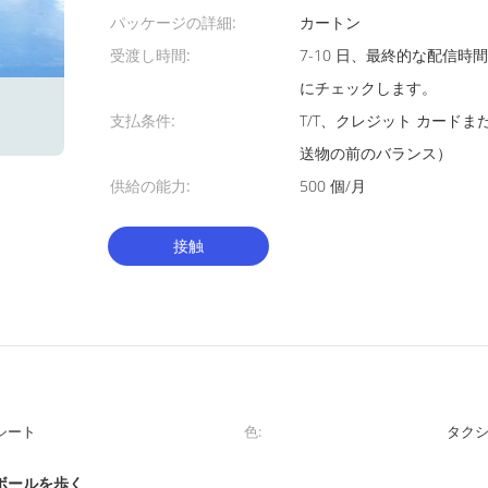
パッケージの詳細:
カートン
受渡し時間:
7-10 日、最終的な配信
にチェックします。
支払条件:
T/T、クレジット カードまた
送物の前のバランス）
供給の能力:
500 個/月
接触
シート
色:
タク
ボールを歩く