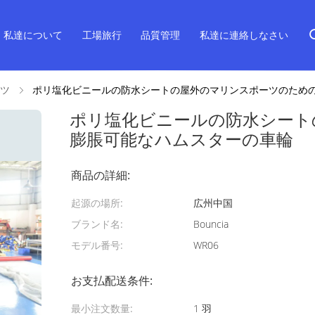
私達について
工場旅行
品質管理
私達に連絡しなさい
ツ
ポリ塩化ビニールの防水シートの屋外のマリンスポーツのため
ポリ塩化ビニールの防水シート
膨脹可能なハムスターの車輪
商品の詳細:
起源の場所:
広州中国
ブランド名:
Bouncia
モデル番号:
WR06
お支払配送条件:
最小注文数量:
1 羽