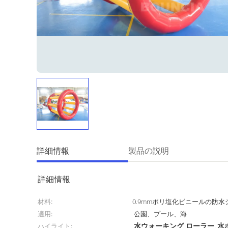
詳細情報
製品の説明
詳細情報
材料:
0.9mmポリ塩化ビニールの防水
適用:
公園、プール、海
水ウォーキング ローラー
水
ハイライト:
,