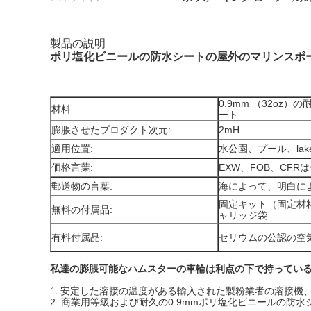
製品の説明
ポリ塩化ビニールの防水シートの屋外のマリンスポ
0.9mm （32o
材料:
ート
膨脹させたプロダクト次元:
2mH
適用位置:
水公園、プール、lak
価格言葉:
EXW、FOB、CFR
郵送物の言葉:
海によって、明白に
固定キット（固定材
無料の付属品:
ャリッジ袋
有料付属品:
セリウムの公認の空
私達の膨脹可能なハムスターの車輪は利点の下で持っている
1.
安定した溶接の温度がある輸入された製粉業者の溶接機、従
2. 商業用等級および耐久の0.9mmポリ塩化ビニールの防