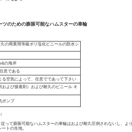
ーツのための膨脹可能なハムスターの車輪
z）の耐久の商業用等級ポリ塩化ビニールの防水シ
e&の海岸
は任意である
よる空気によって、任意でであって下さい
料および接着剤）および耐久のビニール キ
気ポンプ
:
って膨脹可能なハムスターの車輪はおよび耐久圧倒されないし、より少なくn
水シートの生地。