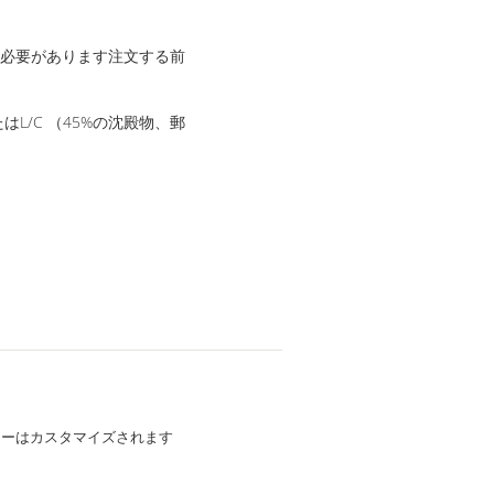
時間必要があります注文する前
はL/C （45%の沈殿物、郵
シーはカスタマイズされます