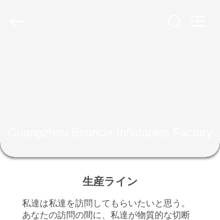
Copyright
©
2011
-
2026
Guangzhou
Bouncia
Inflatables
家
Factory.
All
Rights
Reserved.
プ
ロ
ダ
Guangzhou Bouncia Inflatables Factory
ク
ト
生産ライン
ビ
私達は私達を訪問してもらいたいと思う。
あなたの訪問の間に、私達が物質的な切断