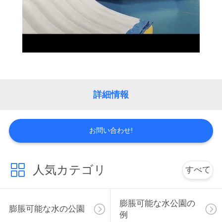
旅
行
品
質
詳細情報
管
理
お問い合わせ!
私
人気カテゴリ
すべて
達
に
膨脹可能な水公園の
膨脹可能な水の公園
連
例