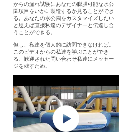
デ
からの漏れ試験にあなたの膨脹可能な水公
オ
園項目をいかに製造するか見ることができ
る。あなたの水公園をカスタマイズしたい
と思えば直接私達のデザイナーと伝達し合
私
うことができる。
達
但し、私達を個人的に訪問できなければ。
このビデオからの私達を学ぶことができ
に
る。歓迎された問い合わせ私達にメッセー
つ
ジを残すため。
い
て
工
場