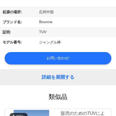
デ
オ
起源の場所:
広州中国
Bouncia
ブランド名:
私
TUV
証明:
達
モデル番号:
ジャングル棒
に
つ
お問い合わせ!
い
詳細を展開する
て
類似品
工
場
販売のためのTUVによ