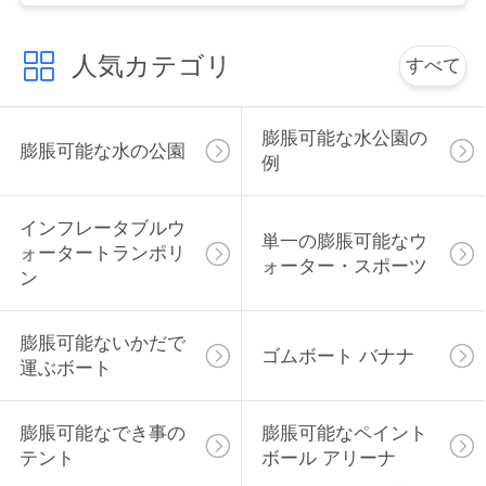
絡
人気カテゴリ
し
すべて
な
膨脹可能な水公園の
さ
膨脹可能な水の公園
例
い
インフレータブルウ
単一の膨脹可能なウ
ォータートランポリ
ォーター・スポーツ
引
ン
用
膨脹可能ないかだで
を
ゴムボート バナナ
運ぶボート
要
膨脹可能なでき事の
膨脹可能なペイント
求
テント
ボール アリーナ