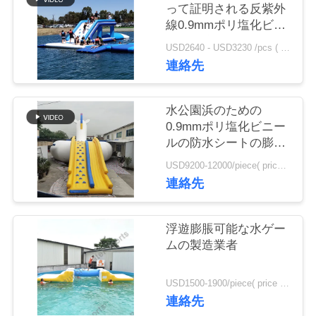
旅
って証明される反紫外
線0.9mmポリ塩化ビニ
行
ールの防水シート膨脹
USD2640 - USD3230 /pcs ( price just for reference, detailed prices need to be confirmed） MOQ:1 羽
可能な水跳躍の枕
連絡先
品
質
水公園浜のための
0.9mmポリ塩化ビニー
管
ルの防水シートの膨脹
可能なユニコーン
理
USD9200-12000/piece( price just for reference, detailed prices need to be confirmed) MOQ:1 羽
連絡先
私
浮遊膨脹可能な水ゲー
達
ムの製造業者
に
USD1500-1900/piece( price just for reference, detailed prices need to be confirmed) MOQ:1 羽
連
連絡先