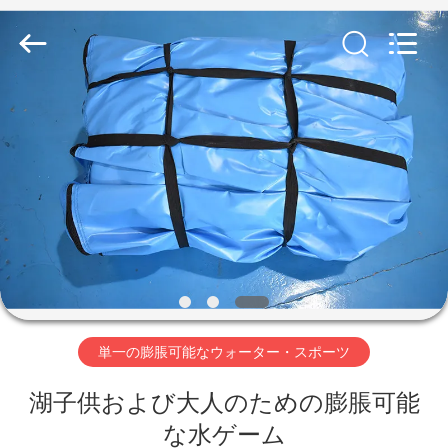
Copyright
©
2011
-
2026
Guangzhou
Bouncia
Inflatables
家
Factory.
All
Rights
Reserved.
プ
ロ
ダ
ク
ト
単一の膨脹可能なウォーター・スポーツ
湖子供および大人のための膨脹可能
ビ
な水ゲーム