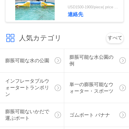
絡
USD1500-1900/piece( price just for reference, detailed prices need to be confirmed) MOQ:1 羽
連絡先
し
な
人気カテゴリ
すべて
さ
い
膨脹可能な水公園の
膨脹可能な水の公園
例
引
インフレータブルウ
用
単一の膨脹可能なウ
ォータートランポリ
ォーター・スポーツ
を
ン
要
膨脹可能ないかだで
ゴムボート バナナ
求
運ぶボート