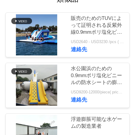
旅
行
販売のためのTUVによ
って証明される反紫外
線0.9mmポリ塩化ビニ
品
ールの防水シート膨脹
USD2640 - USD3230 /pcs ( price just for reference, detailed prices need to be confirmed） MOQ:1 羽
可能な水跳躍の枕
質
連絡先
管
水公園浜のための
理
0.9mmポリ塩化ビニー
ルの防水シートの膨脹
可能なユニコーン
私
USD9200-12000/piece( price just for reference, detailed prices need to be confirmed) MOQ:1 羽
連絡先
達
に
浮遊膨脹可能な水ゲー
ムの製造業者
連