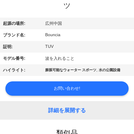
デ
ツ
オ
起源の場所:
広州中国
私
Bouncia
ブランド名:
達
TUV
証明:
に
モデル番号:
波を入れること
つ
,
ハイライト:
膨脹可能なウォーター スポーツ
水の公園設備
い
お問い合わせ!
て
詳細を展開する
工
場
類似品