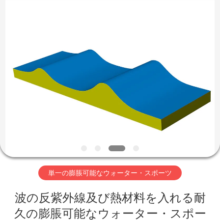
Copyright
©
2011
-
2026
Guangzhou
Bouncia
Inflatables
家
Factory.
All
Rights
Reserved.
プ
ロ
ダ
ク
ト
単一の膨脹可能なウォーター・スポーツ
波の反紫外線及び熱材料を入れる耐
ビ
久の膨脹可能なウォーター・スポー