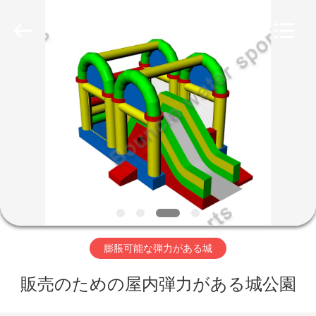
Copyright
©
2011
-
2026
Guangzhou
Bouncia
Inflatables
家
Factory.
All
Rights
Reserved.
プ
ロ
ダ
ク
ト
膨脹可能な弾力がある城
販売のための屋内弾力がある城公園
ビ