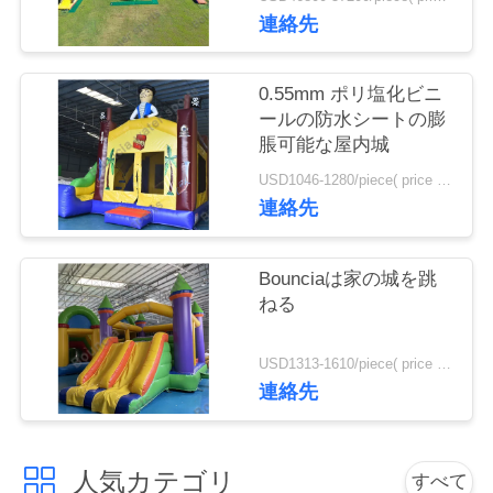
旅
連絡先
行
0.55mm ポリ塩化ビニ
ールの防水シートの膨
品
脹可能な屋内城
質
USD1046-1280/piece( price just for reference, detailed prices need to be confirmed) MOQ:1set
連絡先
管
理
Bounciaは家の城を跳
ねる
私
USD1313-1610/piece( price just for reference, detailed prices need to be confirmed) MOQ:1set
達
連絡先
に
連
人気カテゴリ
すべて