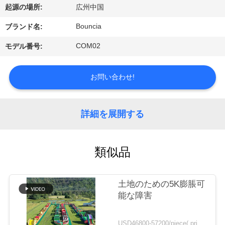
デ
起源の場所:
広州中国
オ
Bouncia
ブランド名:
COM02
モデル番号:
私
達
お問い合わせ!
に
つ
詳細を展開する
い
類似品
て
土地のための5K膨脹可
工
能な障害
場
USD46800-57200/piece( price just for reference, detailed prices need to be confirmed) MOQ:1set