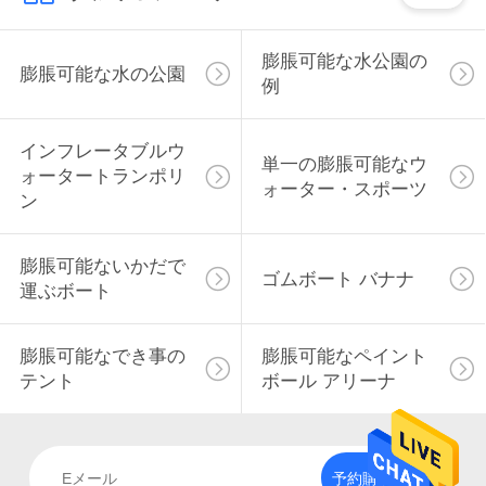
絡
膨脹可能な水公園の
し
膨脹可能な水の公園
例
な
さ
インフレータブルウ
単一の膨脹可能なウ
ォータートランポリ
ォーター・スポーツ
い
ン
膨脹可能ないかだで
引
ゴムボート バナナ
運ぶボート
用
を
膨脹可能なでき事の
膨脹可能なペイント
テント
ボール アリーナ
要
求
予約購読して下