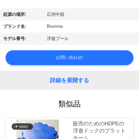
デ
オ
起源の場所:
広州中国
Bouncia
ブランド名:
私
モデル番号:
浮遊プール
達
に
お問い合わせ!
つ
詳細を展開する
い
て
類似品
工
販売のためのHDPEの
場
浮遊ドックのプラット
ホーム