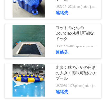
旅
USD 22- 27/piece ( price just for reference, detailed prices need to be confirmed) MOQ:100pcs
行
連絡先
品
ヨットのための
Bounciaの膨脹可能な
質
ドック
管
USD1476-1810/piece( price just for reference, detailed prices need to be confirmed) MOQ:1pc
連絡先
理
水歩く球のための円形
私
の大きく膨脹可能な水
プール
達
USD960-1173/piece( price just for reference, detailed prices need to be confirmed) MOQ:1 羽
に
連絡先
連