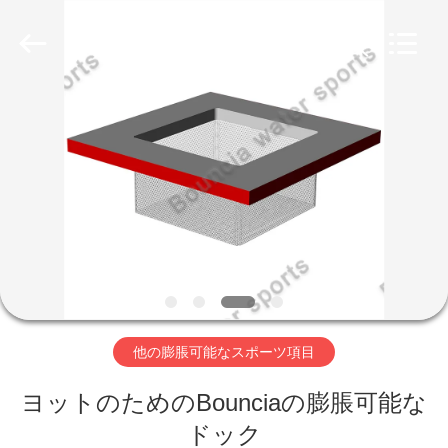
Copyright
©
2011
-
2026
Guangzhou
Bouncia
Inflatables
家
Factory.
All
Rights
Reserved.
プ
ロ
ダ
ク
ト
他の膨脹可能なスポーツ項目
ヨットのためのBounciaの膨脹可能な
ビ
ドック