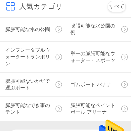
人気カテゴリ
絡
すべて
し
膨脹可能な水公園の
な
膨脹可能な水の公園
例
さ
インフレータブルウ
い
単一の膨脹可能なウ
ォータートランポリ
ォーター・スポーツ
ン
引
膨脹可能ないかだで
用
ゴムボート バナナ
運ぶボート
を
膨脹可能なでき事の
膨脹可能なペイント
要
テント
ボール アリーナ
求