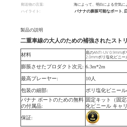
郵送物の言葉:
海によって、明白による空気に
バナナの膨脹可能なボート
広
ハイライト:
,
製品の説明
二重車線の大人のための補強されたストリ
底のANTI-UV 0.9
材料
2.0mmポリ塩化ビニ
膨脹させたプロダクト次元:
6.3m*2m
最高プレーヤー:
10人
包装の細部:
ポリ塩化ビニール
バナナ ボートのための無料
固定キット（固定
の付属品:
化ビニール キャ
保証: