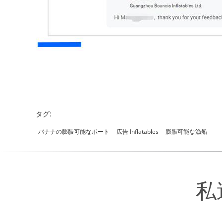
タグ:
バナナの膨脹可能なボート
広告 Inflatables
膨脹可能な漁船
私