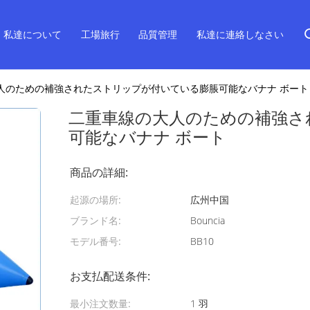
私達について
工場旅行
品質管理
私達に連絡しなさい
人のための補強されたストリップが付いている膨脹可能なバナナ ボート
二重車線の大人のための補強さ
可能なバナナ ボート
商品の詳細:
起源の場所:
広州中国
ブランド名:
Bouncia
モデル番号:
BB10
お支払配送条件:
最小注文数量:
1 羽