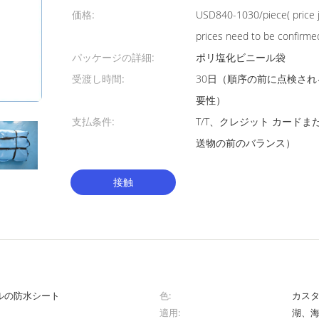
価格:
USD840-1030/piece( price ju
prices need to be confirme
パッケージの詳細:
ポリ塩化ビニール袋
受渡し時間:
30日（順序の前に点検さ
要性）
支払条件:
T/T、クレジット カードまた
送物の前のバランス）
接触
ニールの防水シート
色:
カス
適用:
湖、