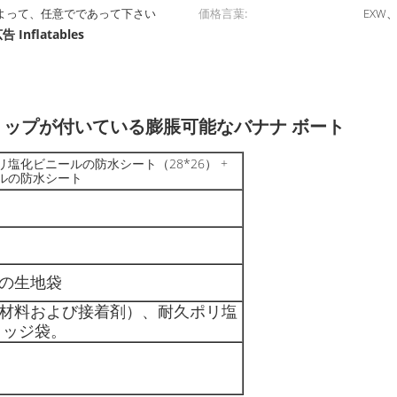
よって、任意でであって下さい
価格言葉:
EXW
告 Inflatables
ップが付いている膨脹可能なバナナ ボート
mmポリ塩化ビニールの防水シート（28*26） +
ールの防水シート
の生地袋
材料および接着剤）、耐久ポリ塩
リッジ袋。