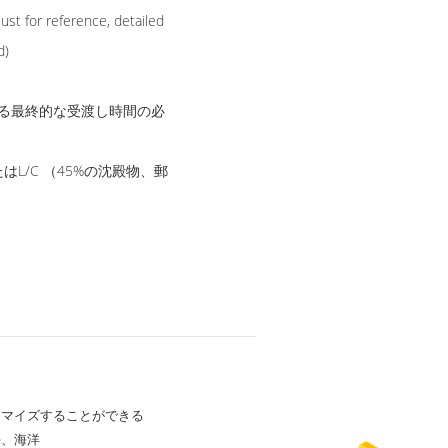
st for reference, detailed
d)
れる最終的な受渡し時間の必
はL/C （45%の沈殿物、郵
タマイズすることができる
海、海洋