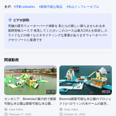
タグ:
#
浮動 inflatables
#
膨脹可能な製品
#
氷山インフレータブル
ビデオ説明:
究極の露天ウォーターパーク体験を 私たちの新しい膨らませられる水
面障害物コースで 発見してくださいこのコースは最大230人を収容し,ス
ライドなどの様々なエキサイティングな要素がありますウォーターパー
クやリゾートに最適です
関連動画
00:30
00:33
カンボジア、Bounciaの魅力的で膨脹
Bouncia膨脹可能な水公園のプロジェ
可能な水公園は膨脹可能な水公園の
クト|ハロウィンの水ゲームの販売の
専門家をカスタマイズした
フィリピン水公園
Case Video
Case Video
February 17, 2023
October 31, 2022