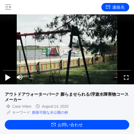
連絡先
アウトドアウォーターパーク 膨らませられる/浮遊水障害物コース
メーカー
Case Video
August 14, 2020
キーワード:
膨脹可能な水公園の例
お問い合わせ